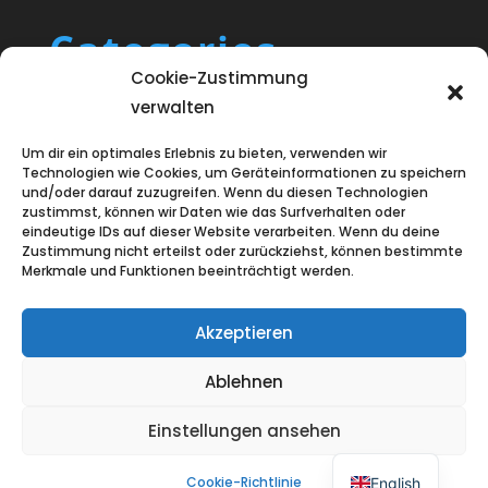
Categories
Cookie-Zustimmung
Blog
verwalten
Uncategorized
Um dir ein optimales Erlebnis zu bieten, verwenden wir
Technologien wie Cookies, um Geräteinformationen zu speichern
und/oder darauf zuzugreifen. Wenn du diesen Technologien
zustimmst, können wir Daten wie das Surfverhalten oder
eindeutige IDs auf dieser Website verarbeiten. Wenn du deine
Zustimmung nicht erteilst oder zurückziehst, können bestimmte
Merkmale und Funktionen beeinträchtigt werden.
Akzeptieren
Ablehnen
Einstellungen ansehen
Entworfen von
Elegant Themes
|
Unterstützt von
WordPress
Cookie-Richtlinie
English