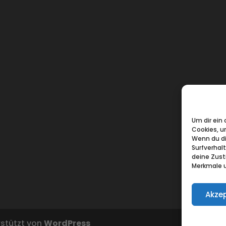
Um dir ein
Cookies, u
Wenn du di
Surfverhal
deine Zust
Merkmale u
Akzep
rstützt von
WordPress