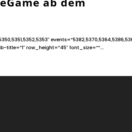
TheGame ab dem
350,5351,5352,5353″ events=“5382,5370,5364,5386,536
b-title=“1″ row_height=“45″ font_size=““...