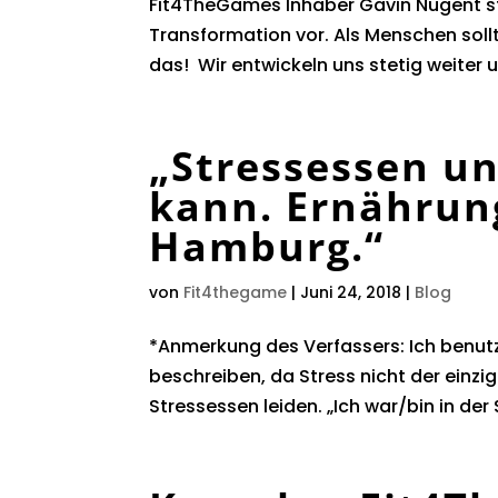
Fit4TheGames Inhaber Gavin Nugent stel
Transformation vor. Als Menschen soll
das! Wir entwickeln uns stetig weiter u
„Stressessen u
kann. Ernährun
Hamburg.“
von
Fit4thegame
|
Juni 24, 2018
|
Blog
*Anmerkung des Verfassers: Ich benutz
beschreiben, da Stress nicht der einzi
Stressessen leiden. „Ich war/bin in der S