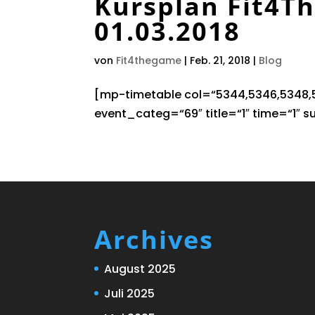
Kursplan Fit4
01.03.2018
von
Fit4thegame
|
Feb. 21, 2018
|
Blog
[mp-timetable col=“5344,5346,5348,5
event_categ=“69″ title=“1″ time=“1″ su
Archives
August 2025
Juli 2025