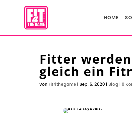
HOME
SO
Fitter werde
gleich ein Fit
von
Fit4thegame
|
Sep. 6, 2020
|
Blog
|
0 K