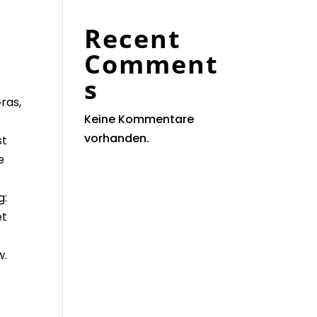
Recent
Comment
s
ras,
Keine Kommentare
vorhanden.
st
e
g:
et
w.