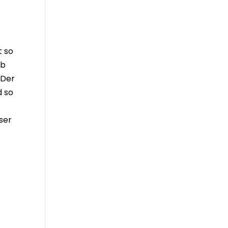
t so
lb
 Der
d so
ser