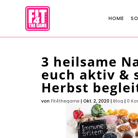
HOME
SO
3 heilsame Na
euch aktiv &
Herbst begle
von
Fit4thegame
|
Okt. 2, 2020
|
Blog
|
0 K