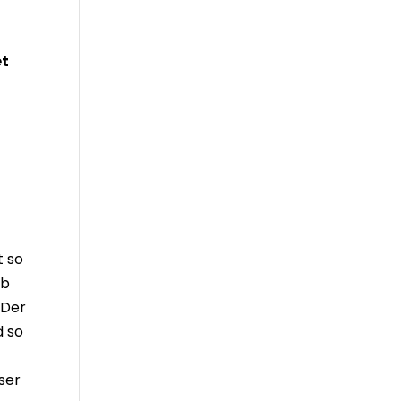
et
t so
lb
 Der
d so
ser