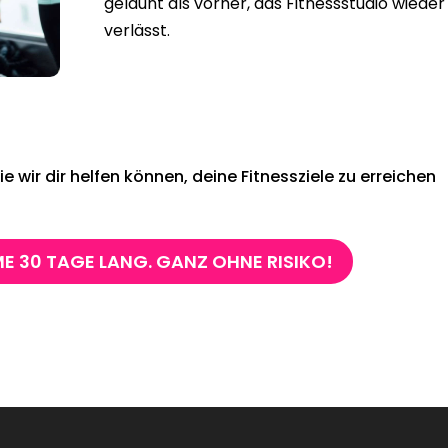
gelaunt als vorher, das Fitnessstudio wieder
verlässt.
 wir dir helfen können, deine Fitnessziele zu erreichen
E 30 TAGE LANG. GANZ OHNE RISIKO!