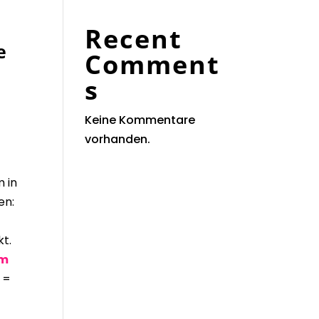
Recent
e
Comment
s
Keine Kommentare
vorhanden.
m in
en:
kt.
m
 =