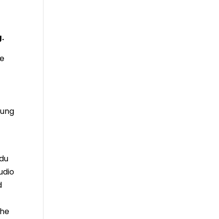
g.
re
n
lung
 du
udio
d
che