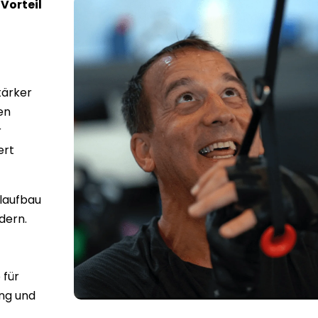
 Vorteil
tärker
en
r
ert
elaufbau
dern.
 für
ing und