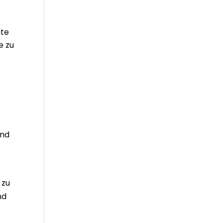
hte
e zu
und
,
 zu
nd