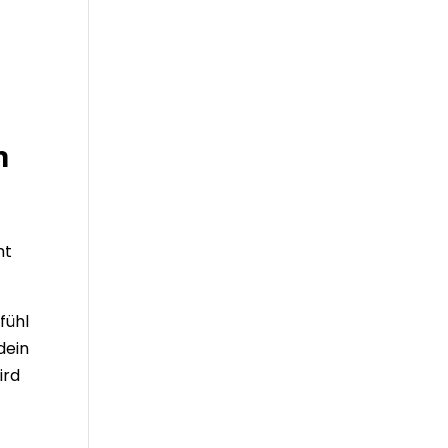
n
ht
fühl
dein
ird