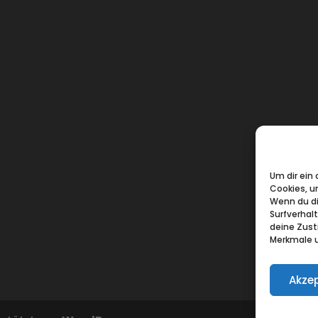
Um dir ein
Cookies, u
Wenn du di
Surfverhal
deine Zust
Merkmale u
Akzep