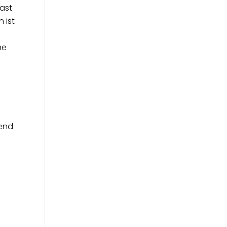
ast
 ist
ne
hend