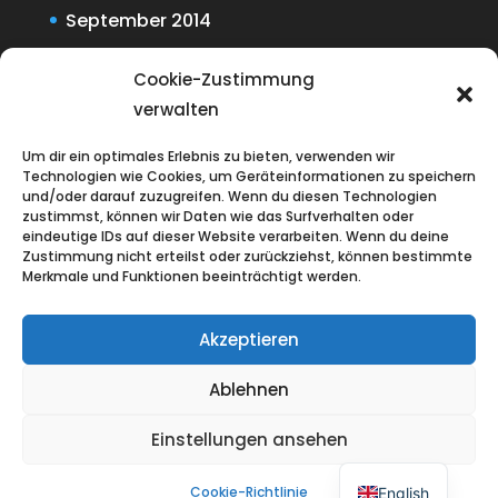
September 2014
Juli 2014
Cookie-Zustimmung
Juni 2014
verwalten
Um dir ein optimales Erlebnis zu bieten, verwenden wir
Technologien wie Cookies, um Geräteinformationen zu speichern
und/oder darauf zuzugreifen. Wenn du diesen Technologien
zustimmst, können wir Daten wie das Surfverhalten oder
eindeutige IDs auf dieser Website verarbeiten. Wenn du deine
Zustimmung nicht erteilst oder zurückziehst, können bestimmte
Merkmale und Funktionen beeinträchtigt werden.
Akzeptieren
Ablehnen
Einstellungen ansehen
Entworfen von
Elegant Themes
|
Unterstützt von
WordPress
Cookie-Richtlinie
English